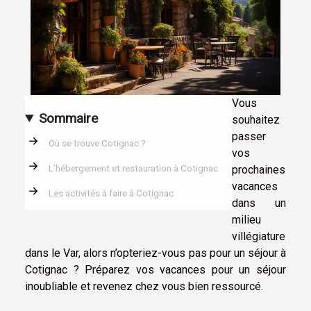
Vous
Sommaire
souhaitez
passer
Où se trouve Cotignac ?
vos
prochaines
L’hébergement et restauration à Cotignac
vacances
Les activités à faire à Cotignac
dans un
milieu
villégiature
dans le Var, alors n’opteriez-vous pas pour un séjour à
Cotignac ? Préparez vos vacances pour un séjour
inoubliable et revenez chez vous bien ressourcé.