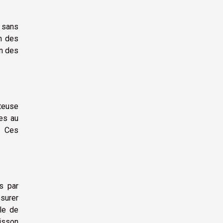
e sans
on des
on des
iteuse
es au
. Ces
s par
ssurer
ile de
uisson