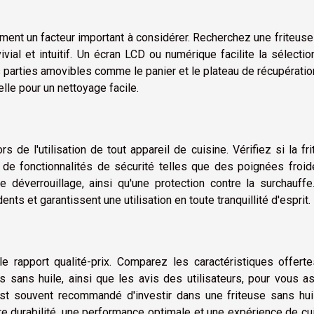
alement un facteur important à considérer. Recherchez une friteus
al et intuitif. Un écran LCD ou numérique facilite la sélecti
parties amovibles comme le panier et le plateau de récupérati
lle pour un nettoyage facile.
 de l'utilisation de tout appareil de cuisine. Vérifiez si la fr
de fonctionnalités de sécurité telles que des poignées froid
 déverrouillage, ainsi qu'une protection contre la surchauffe
ents et garantissent une utilisation en toute tranquillité d'esprit.
e rapport qualité-prix. Comparez les caractéristiques offerte
 sans huile, ainsi que les avis des utilisateurs, pour vous a
Il est souvent recommandé d'investir dans une
friteuse sans hu
eure durabilité, une performance optimale et une expérience de c