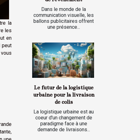
Dans le monde de la
communication visuelle, les
ballons publicitaires offrent
tre la
une présence...
re les
out en
l peut
s vous
Le futur de la logistique
urbaine pour la livraison
de colis
La logistique urbaine est au
coeur d'un changement de
paradigme face à une
grande
demande de livraisons...
ante,
en une