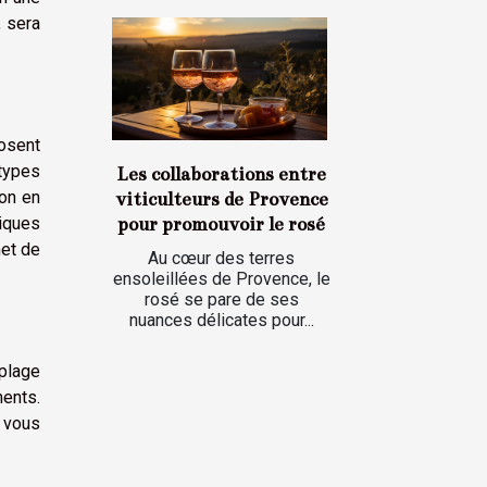
, sera
posent
types
Les collaborations entre
son en
viticulteurs de Provence
pour promouvoir le rosé
iques
met de
Au cœur des terres
ensoleillées de Provence, le
rosé se pare de ses
nuances délicates pour...
 plage
ments.
 vous