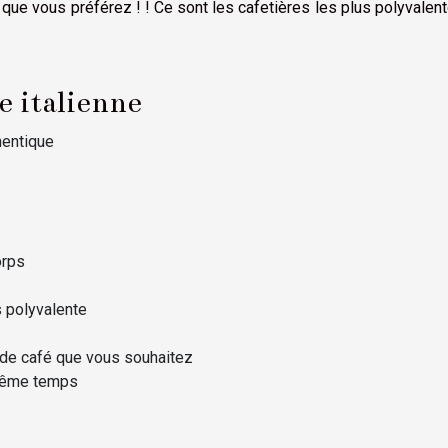
e que vous préférez ! ! Ce sont les cafetières les plus polyvalen
e italienne
thentique
orps
s polyvalente
 de café que vous souhaitez
 même temps