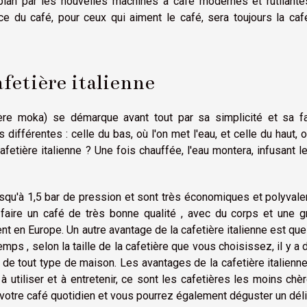
lan par les nouvelles machines à café modernes et rutilante
e du café, pour ceux qui aiment le café, sera toujours la caf
afetière italienne
ière moka) se démarque avant tout par sa simplicité et sa fac
 différentes : celle du bas, où l'on met l'eau, et celle du haut, o
tière italienne ? Une fois chauffée, l'eau montera, infusant l
usqu'à 1,5 bar de pression et sont très économiques et polyvale
 à faire un café de très bonne qualité , avec du corps et une 
nt en Europe. Un autre avantage de la cafetière italienne est qu
s , selon la taille de la cafetière que vous choisissez, il y a 
de tout type de maison. Les avantages de la cafetière italienn
à utiliser et à entretenir, ce sont les cafetières les moins chè
votre café quotidien et vous pourrez également déguster un dél