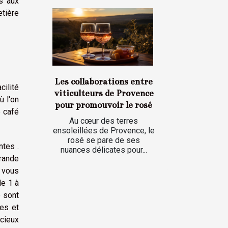
s aux
etière
Les collaborations entre
ilité
viticulteurs de Provence
ù l'on
pour promouvoir le rosé
e café
Au cœur des terres
ensoleillées de Provence, le
rosé se pare de ses
ntes .
nuances délicates pour...
grande
e vous
de 1 à
e sont
res et
icieux