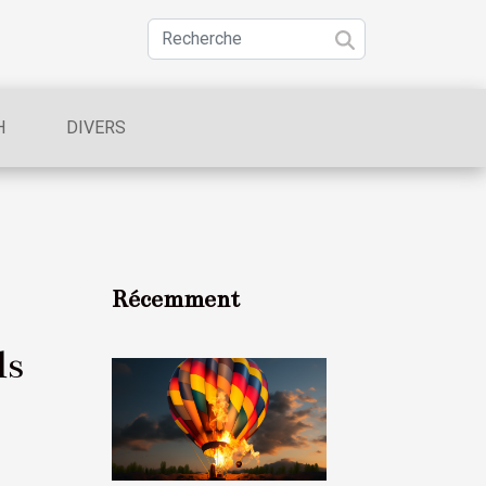
H
DIVERS
Récemment
ls