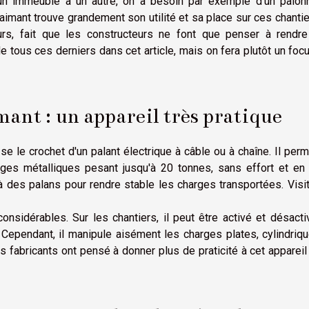
'un immeuble à un autre, on a besoin par exemple d'un palonn
imant trouve grandement son utilité et sa place sur ces chanti
urs, fait que les constructeurs ne font que penser à rendre
e tous ces derniers dans cet article, mais on fera plutôt un foc
mant : un appareil très pratique
se le crochet d'un palant électrique à câble ou à chaîne. Il per
ges métalliques pesant jusqu'à 20 tonnes, sans effort et en 
é à des palans pour rendre stable les charges transportées. Visi
nsidérables. Sur les chantiers, il peut être activé et désact
 Cependant, il manipule aisément les charges plates, cylindriq
es fabricants ont pensé à donner plus de praticité à cet appareil