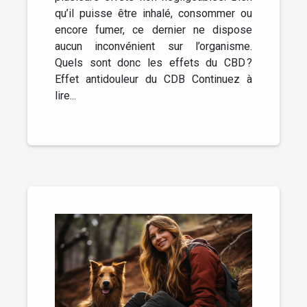
qu’il puisse être inhalé, consommer ou
encore fumer, ce dernier ne dispose
aucun inconvénient sur l’organisme.
Quels sont donc les effets du CBD ?
Effet antidouleur du CDB Continuez à
lire...