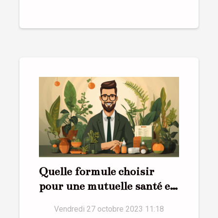
Quelle formule choisir
pour une mutuelle santé en
entreprise ?
Vendredi 27 octobre 2023 11:18