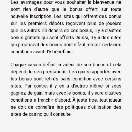
Les avantages pour vous souhaiter la bienvenue ne
sont rien d’autre que le bonus offert sur toute
nouvelle inscription. Les sites qui offrent des bonus
sur les premiers dépôts reçoivent plus de joueurs
que les autres. En dehors de ces bonus, il y a d’autres
bonus gratuits qui sont offerts. Aussi, il y a des sites
qui proposent des bonus dont il faut remplir certaines
conditions avant d’y bénéficier.
Chaque casino définit la valeur de son bonus et cela
dépend de ses prestations. Les gains rapportés avec
les bonus sont retirés sans condition avec certains
sites. Par contre, il y en a d'autres même si vous
gagnez de gain, mais avec le bonus, il y aura d’autres
conditions à franchir d’abord. À juste titre, tout joueur
se doit de connaître les politiques d’utilisation des
sites de casino qu’il consulte.