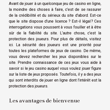
Avant de jouer à un quelconque jeu de casino en ligne,
la moindre des choses à faire, c’est de se rassurer
de la crédibilité et du sérieux du site d’abord. Est-ce
que le site dispose d’une licence ? Est-il légal ? Ces
interrogations vous poussent à vous fouiller et à être
sûr de la fiabilité du site. L’autre chose, c’est la
protection des joueurs. Pour plus de détails,
visitez
ici
. La sécurité des joueurs est une priorité pour
toutes les plateformes de jeux de casino. De même,
vous devez rechercher les jeux disponibles sur le
site. Prendre connaissance de ces jeux vous aide à
savoir si le jeu casino auquel vous voulez jouer figure
sur la liste de jeux proposés. Toutefois, il y a des jeux
qui sont interdits de jouer en ligne dont l’intérêt est la
protection des joueurs.
Les avantages de bienvenue