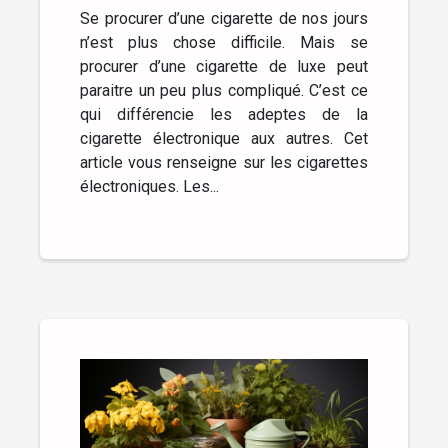
Se procurer d’une cigarette de nos jours
n’est plus chose difficile. Mais se
procurer d’une cigarette de luxe peut
paraitre un peu plus compliqué. C’est ce
qui différencie les adeptes de la
cigarette électronique aux autres. Cet
article vous renseigne sur les cigarettes
électroniques. Les...