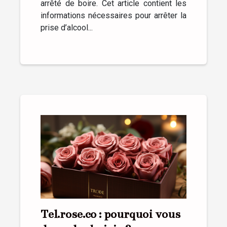
arrêté de boire. Cet article contient les
informations nécessaires pour arrêter la
prise d’alcool...
Tel.rose.co : pourquoi vous