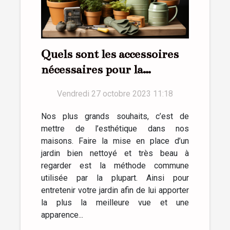
Quels sont les accessoires
nécessaires pour la
réussite d’un jardin ?
Vendredi 27 octobre 2023 11:18
Nos plus grands souhaits, c’est de
mettre de l’esthétique dans nos
maisons. Faire la mise en place d’un
jardin bien nettoyé et très beau à
regarder est la méthode commune
utilisée par la plupart. Ainsi pour
entretenir votre jardin afin de lui apporter
la plus la meilleure vue et une
apparence...