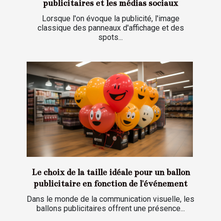
publicitaires et les médias sociaux
Lorsque l'on évoque la publicité, l'image
classique des panneaux d'affichage et des
spots...
Le choix de la taille idéale pour un ballon
publicitaire en fonction de l'événement
Dans le monde de la communication visuelle, les
ballons publicitaires offrent une présence...