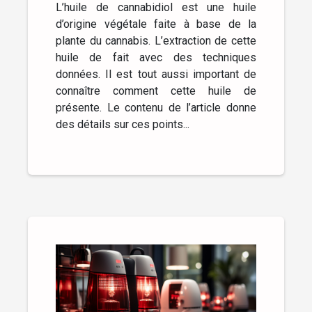
L’huile de cannabidiol est une huile
d’origine végétale faite à base de la
plante du cannabis. L’extraction de cette
huile de fait avec des techniques
données. Il est tout aussi important de
connaître comment cette huile de
présente. Le contenu de l’article donne
des détails sur ces points...