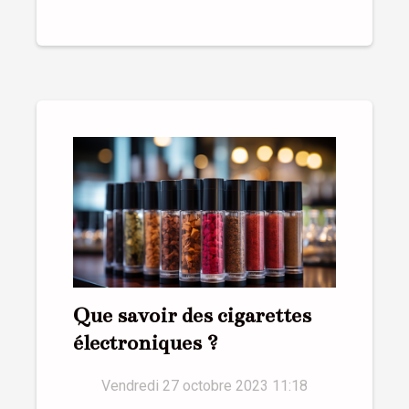
Que savoir des cigarettes
électroniques ?
Vendredi 27 octobre 2023 11:18