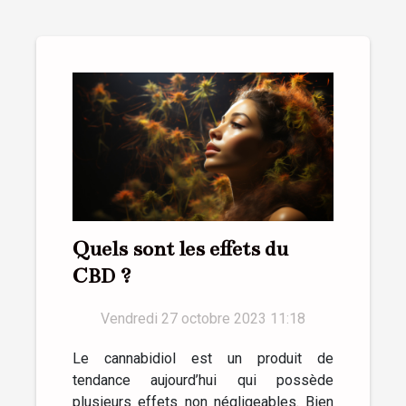
Quels sont les effets du
CBD ?
Vendredi 27 octobre 2023 11:18
Le cannabidiol est un produit de
tendance aujourd’hui qui possède
plusieurs effets non négligeables. Bien