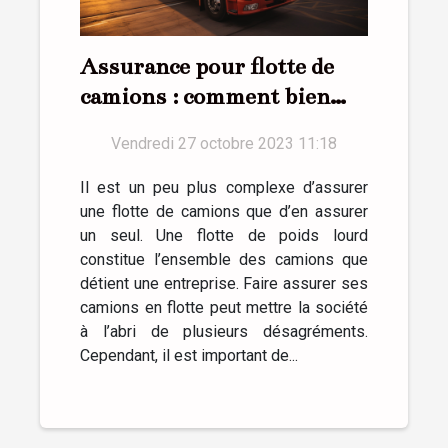
Assurance pour flotte de
camions : comment bien
réussir ?
Vendredi 27 octobre 2023 11:18
Il est un peu plus complexe d’assurer
une flotte de camions que d’en assurer
un seul. Une flotte de poids lourd
constitue l’ensemble des camions que
détient une entreprise. Faire assurer ses
camions en flotte peut mettre la société
à l’abri de plusieurs désagréments.
Cependant, il est important de...