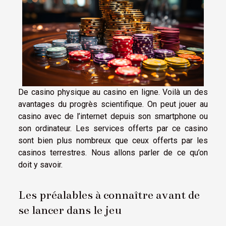
De casino physique au casino en ligne. Voilà un des
avantages du progrès scientifique. On peut jouer au
casino avec de l’internet depuis son smartphone ou
son ordinateur. Les services offerts par ce casino
sont bien plus nombreux que ceux offerts par les
casinos terrestres. Nous allons parler de ce qu’on
doit y savoir.
Les préalables à connaître avant de
se lancer dans le jeu