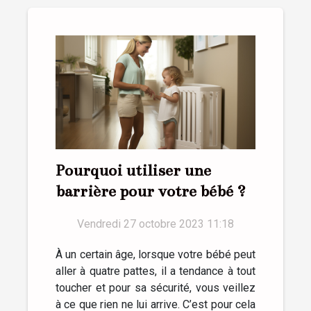
Pourquoi utiliser une
barrière pour votre bébé ?
Vendredi 27 octobre 2023 11:18
À un certain âge, lorsque votre bébé peut
aller à quatre pattes, il a tendance à tout
toucher et pour sa sécurité, vous veillez
à ce que rien ne lui arrive. C’est pour cela