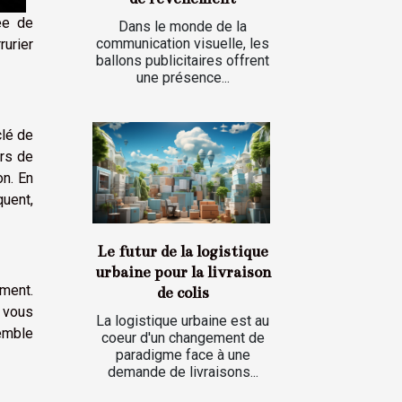
ée de
Dans le monde de la
communication visuelle, les
urier
ballons publicitaires offrent
une présence...
clé de
rs de
on. En
quent,
Le futur de la logistique
urbaine pour la livraison
oment.
de colis
, vous
La logistique urbaine est au
semble
coeur d'un changement de
paradigme face à une
demande de livraisons...